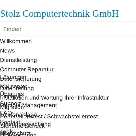
Stolz Computertechnik GmbH
Finden
Willkommen
News
Dienstleistung
Computer Reparatur
Lösungen
Datensicherung
Mailserver
Datenrettung
Über uns
Firewall
Installation und Wartung Ihrer Infrastruktur
Support
Remote Management
Migration
FAQ
Telefonanlage
Penetrationstest / Schwachstellentest
Kontakt
Videoüberwachung
Sicherheitscheck
Tools
Virenschutz
Überwachung