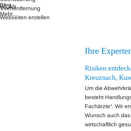
Blog
WLAN
Virenentfernung
Mehr...
Webseiten erstellen
Ihre Experte
Risiken entdeck
Kreuznach, Kus
Um die Abwehrkräf
besteht Handlungsb
Fachärzte“. Wir er
Wunsch auch das p
wirtschaftlich gesu