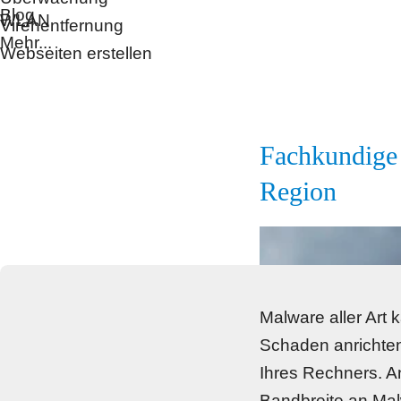
Blog
WLAN
Virenentfernung
Mehr...
Webseiten erstellen
Fachkundige 
Region
Malware aller Art 
Schaden anrichten
Ihres Rechners. An
Bandbreite an Malw