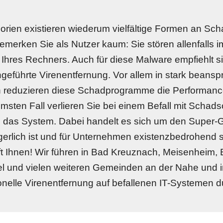
gorien existieren wiederum vielfältige Formen an S
emerken Sie als Nutzer kaum: Sie stören allenfalls im
 Ihres Rechners. Auch für diese Malware empfiehlt si
eführte Virenentfernung. Vor allem in stark beanspr
reduzieren diese Schadprogramme die Performance i
sten Fall verlieren Sie bei einem Befall mit Schadso
d das System. Dabei handelt es sich um den Super-GA
gerlich ist und für Unternehmen existenzbedrohend s
ft Ihnen! Wir führen in Bad Kreuznach, Meisenheim,
l und vielen weiteren Gemeinden an der Nahe und i
onelle Virenentfernung auf befallenen IT-Systemen d