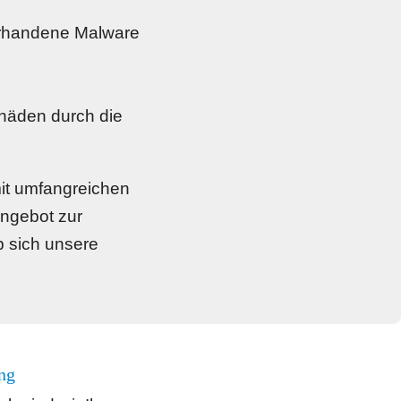
vorhandene Malware 
häden durch die 
t umfangreichen 
ngebot zur 
 sich unsere 
ng