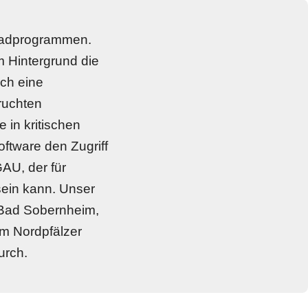
chadprogrammen. 
 Hintergrund die 
ch eine 
uchten 
n kritischen 
ftware den Zugriff 
U, der für 
ein kann. Unser 
 Bad Sobernheim, 
m Nordpfälzer 
urch.