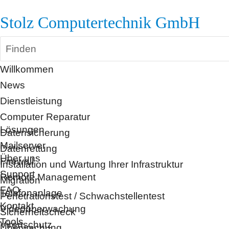
Stolz Computertechnik GmbH
Finden
Willkommen
News
Dienstleistung
Computer Reparatur
Lösungen
Datensicherung
Mailserver
Datenrettung
Über uns
Firewall
Installation und Wartung Ihrer Infrastruktur
Support
Remote Management
Migration
FAQ
Telefonanlage
Penetrationstest / Schwachstellentest
Kontakt
Videoüberwachung
Sicherheitscheck
Tools
Virenschutz
Überwachung