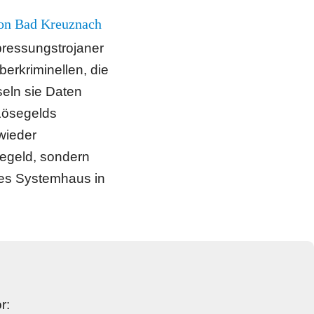
gion Bad Kreuznach
ressungstrojaner 
rkriminellen, die 
eln sie Daten 
Lösegelds 
ieder 
egeld, sondern 
tes Systemhaus in 
r: